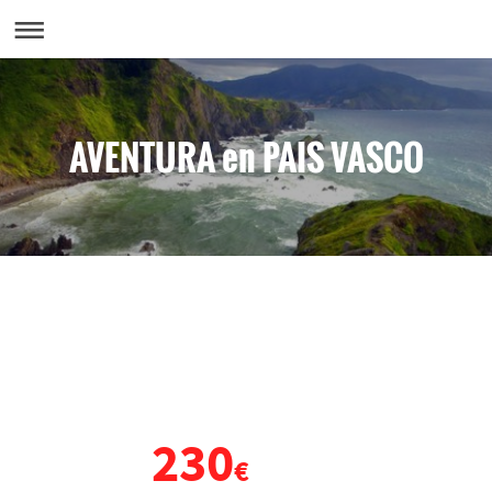
AVENTURA en PAIS VASCO
VIAJE DE FIN DE CURSO
PAÍS VASCO
230
DESDE
€
POR PERSONA