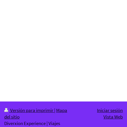
Versión para imprimir
|
Mapa
Iniciar sesión
del sitio
Vista Web
Diverxion Experience | Viajes