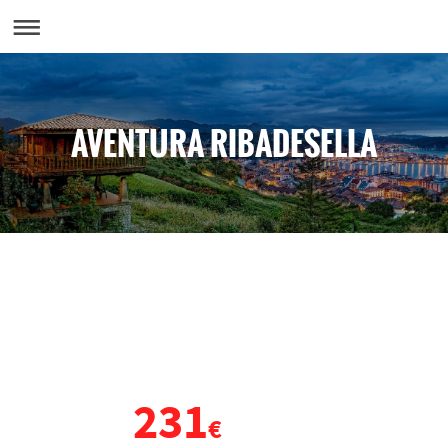
AVENTURA RIBADESELLA
VIAJE DE FIN DE CURSO
ASTURIAS
231
DESDE
€
POR PERSONA