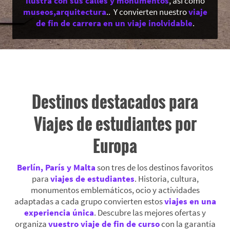
ilustra con sus calles y monumentos
, así como
museos,arquitectura
.. Y convierten nuestro
viaje
de fin de carrera en un viaje inolvidable
.
Destinos destacados para
Viajes de estudiantes por
Europa
Berlín, París y Malta
son tres de los destinos favoritos
para
viajes de estudiantes
. Historia, cultura,
monumentos emblemáticos, ocio y actividades
adaptadas a cada grupo convierten estos
viajes en una
experiencia única
. Descubre las mejores ofertas y
organiza
vuestro viaje de fin de curso
con la garantía