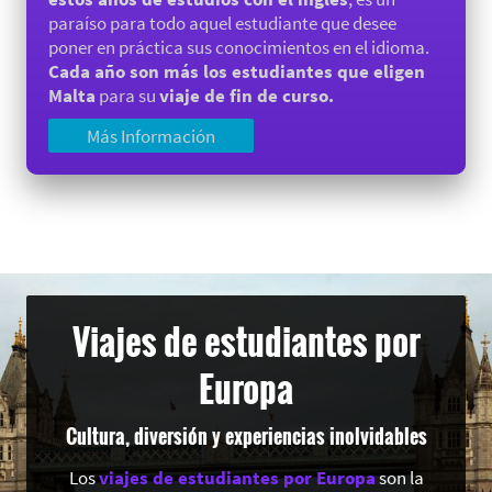
paraíso para todo aquel estudiante que desee
poner en práctica sus conocimientos en el idioma.
Cada año son más los estudiantes que eligen
Malta
para su
viaje de fin de curso.
Más Información
Viajes de estudiantes por
Europa
Cultura, diversión y experiencias inolvidables
Los
viajes de estudiantes por Europa
son la