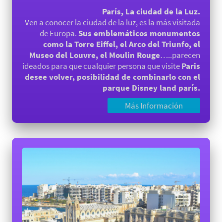
París, La ciudad de la Luz.
Ven a conocer la ciudad de la luz, es la más visitada
de Europa.
Sus emblemáticos monumentos
como la Torre Eiffel, el Arco del Triunfo, el
Museo del Louvre, el Moulin Rouge
…..parecen
ideados para que cualquier persona que visite
Paris
desee volver, posibilidad de combinarlo con el
parque Disney land parís.
Más Información