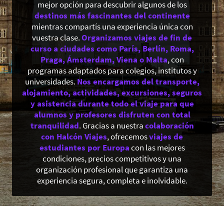
mejor opción para descubrir algunos de los
destinos más fascinantes del continente
mientras compartís una experiencia única con
vuestra clase.
Organizamos viajes de fin de
curso a ciudades como París, Berlín, Roma,
Praga, Ámsterdam, Viena o Malta
, con
programas adaptados para colegios, institutos y
universidades.
Nos encargamos del transporte,
alojamiento, actividades, excursiones, seguros
y asistencia durante todo el viaje para que
alumnos y profesores disfruten con total
tranquilidad
. Gracias a nuestra
colaboración
con Halcón Viajes
, ofrecemos
viajes de
estudiantes por Europa
con las mejores
condiciones, precios competitivos y una
organización profesional que garantiza una
experiencia segura, completa e inolvidable.