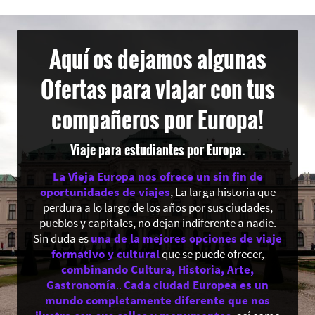
Aquí os dejamos algunas
Ofertas para viajar con tus
compañeros por Europa!
Viaje para estudiantes por Europa.
La Vieja Europa nos ofrece un sin fin de
oportunidades de viajes
, La larga historia que
perdura a lo largo de los años por sus ciudades,
pueblos y capitales, no dejan indiferente a nadie.
Sin duda es
una de la mejores opciones de viaje
formativo y cultural
que se puede ofrecer,
combinando Cultura, Historia, Arte,
Gastronomía
..
Cada ciudad Europea es un
mundo completamente diferente que nos