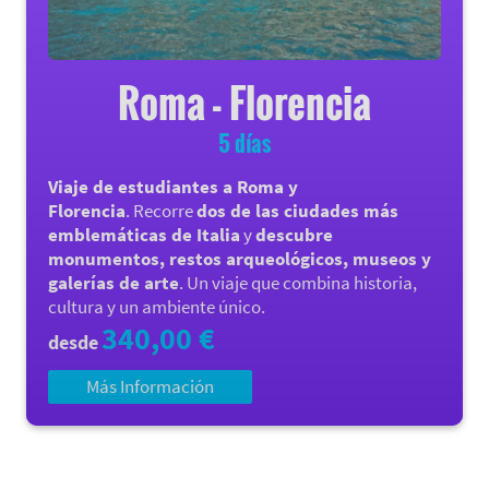
Roma - Florencia
5 días
Viaje de estudiantes a Roma y
Florencia
. Recorre
dos de las ciudades más
emblemáticas de Italia
y
descubre
monumentos, restos arqueológicos, museos y
galerías de arte
. Un viaje que combina historia,
cultura y un ambiente único.
340,00 €
desde
Más Información