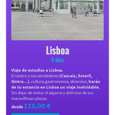
Lisboa
5 días
Viaje de estudios a Lisboa.
El centro y sus alrededores
(Cascais, Estoril,
Sintra…)
, cultura,gastronomía, diversión,
harán
de tu estancia en Lisboa un viaje inolvidable
,
Sin dejar de visitar el algarve y disfrutar de sus
maravillosas playas
110,00 €
desde