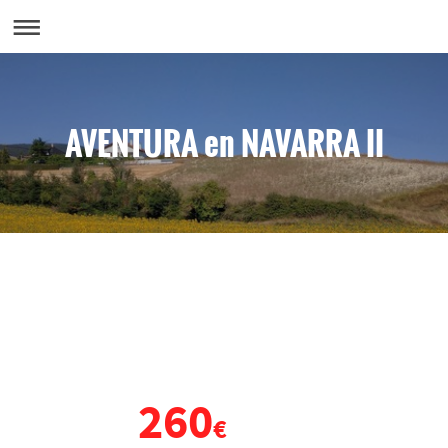
AVENTURA en NAVARRA II
VIAJE DE FIN DE CURSO
NAVARRA
260
DESDE
€
POR PERSONA