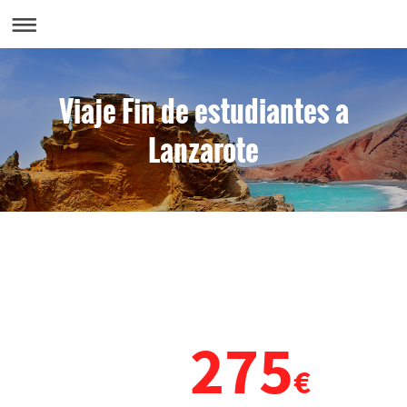
Viaje Fin de estudiantes a
Lanzarote
¡¡OFERTA VIAJE FIN DE
CURSO A LANZAROTE!!
275
desde
€