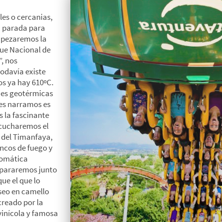
les o cercanias,
 parada para
empezaremos la
ue Nacional de
”, nos
odavía existe
os ya hay 610ºC.
nes geotérmicas
les narramos es
 la fascinante
scucharemos el
 del Timanfaya,
ancos de fuego y
romática
a pararemos junto
ue el que lo
seo en camello
creado por la
vinícola y famosa