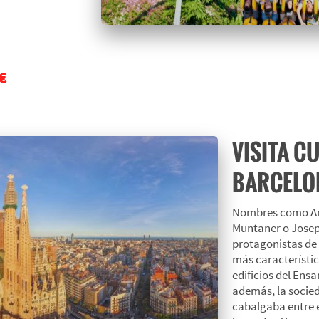
€
VISITA C
BARCELO
Nombres como Ant
Muntaner o Josep 
protagonistas de 
más característic
edificios del Ens
además, la socieda
cabalgaba entre e