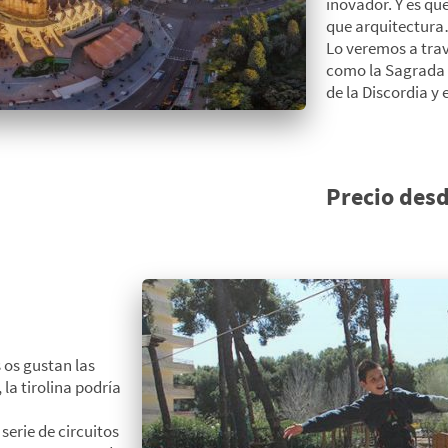
inovador. Y es q
que arquitectur
Lo veremos a tra
como la Sagrada 
de la Discordia y e
Precio des
 os gustan las
la tirolina podría
erie de circuitos