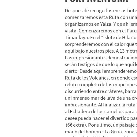
Despues de recogerlos en sus hote
comenzaremos esta Ruta con una
organizarnos en Yaiza. Y de ahí 
visita. Comenzaremos con el Parq
Timanfaya. En el “Islote de Hilario
sorprenderemos con el calor que t
aquí bajo nuestros pies. A 13 metr
Las impresionantes demostracio
serán testigos de que lo que aquí 
cierto. Desde aquí emprenderemos
Ruta de los Volcanes, en donde e
relato completo de las erupciones
discurriendo entre cráteres, barr
un inmenso mar de lava de una c
impresionante. Al finalizar la rut
al Echadero de los camellos para q
desee pueda hacer el divertido pa
(6€ extra). Por último, un paisaje 
mano del hombre: La Geria, zona 