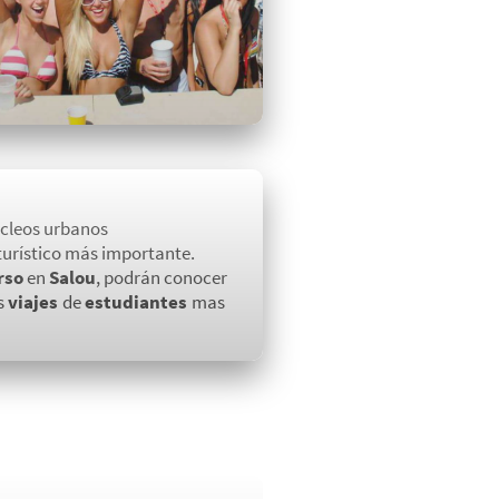
úcleos urbanos
 turístico más importante.
rso
en
Salou
, podrán conocer
os
viajes
de
estudiantes
mas