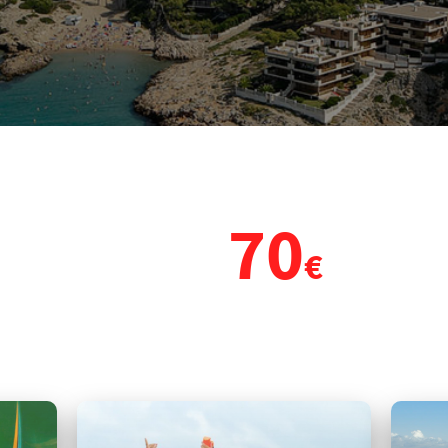
RTA VIAJE FIN DE CURSO A S
70
desde
€
(5 días y 4 noches)