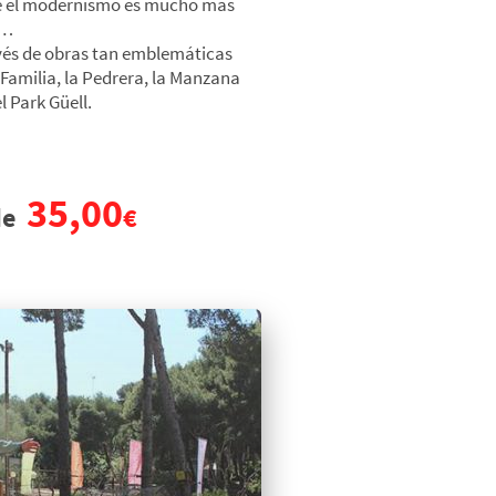
ue el modernismo es mucho más
a…
vés de obras tan emblemáticas
Familia, la Pedrera, la Manzana
l Park Güell.
35,00
de
€