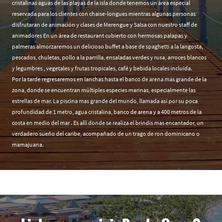
cristalinas aguas de las playas de la isla donde tenemos un área especial
reservada para los clientes con chaise-longues mientras algunas personas
disfrutaran de animación y clases de Merengue y Salsa con nuestro staff de
animadores En un área de restaurant cubierto con hermosas palapas y
palmeras almorzaremos un delicioso buffet a base de spaghetti a la langosta,
pescados, chuletas, pollo a la parrilla, ensaladas verdes y rusa, arroces blancos
y legumbres , vegetales y frutas tropicales, café y bebida locales incluida.
Por la tarde regresaremos en lanchas hasta el banco de arena mas grande de la
zona, donde se encuentran múltiples especies marinas, especialmente las
estrellas de mar. La piscina mas grande del mundo, llamada así por su poca
profundidad de 1 metro, agua cristalina, banco de arena y a 400 metros de la
costa en medio del mar . Es allí donde se realiza el brindis mas encantador, un
verdadero sueño del caribe, acompañado de un trago de ron dominicano o
mamajuana.