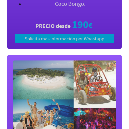
Coco Bongo.
190
€
PRECIO desde
Solicita más información por Whastapp