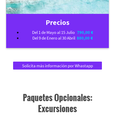
Precios
Del 1 de Mayo al 15 Julio
790,00 €
Del 9 de Enero al 30 Abril
880,00 €
Solicita más información por Whastapp
Paquetes Opcionales:
Excursiones