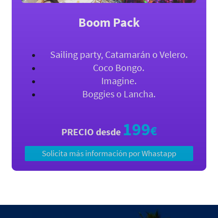
Boom Pack
Sailing party, Catamarán o Velero.
Coco Bongo.
Imagine.
Boggies o Lancha.
199
€
PRECIO desde
Solicita más información por Whastapp