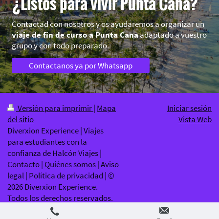
¿Listos para vivir Punta Cana?
Contactad con nosotros y os ayudaremos a organizar un
viaje de fin de curso a Punta Cana
adaptado a vuestro
grupo y con todo preparado.
Contactanos ya por Whatsapp
Versión para imprimir
|
Mapa
Iniciar sesión
del sitio
Vista Web
Diverxion Experience | Viajes
para estudiantes con la
confianza de Halcón Viajes |
Contacto | Quiénes somos | Aviso
legal | Política de privacidad | ©
2026 Diverxion Experience.
Todos los derechos reservados.