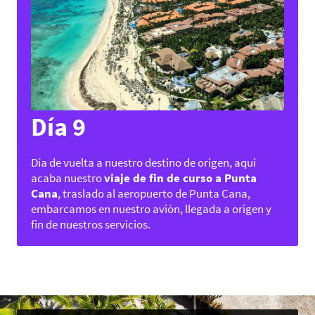
Día 9
Día de vuelta a nuestro destino de origen, aqui
acaba nuestro
viaje de fin de curso a Punta
Cana
, traslado al aeropuerto de Punta Cana,
embarcamos en nuestro avión, llegada a origen y
fin de nuestros servicios.