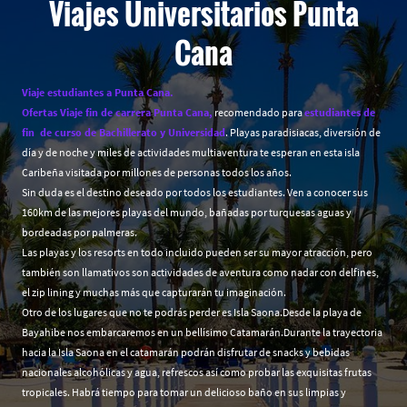
Viajes Universitarios Punta
Cana
Viaje estudiantes a Punta Cana.
Ofertas Viaje fin de carrera Punta Cana,
recomendado para
estudiantes de
fin de curso de Bachillerato y Universidad
. Playas paradisiacas, diversión de
día y de noche y miles de actividades multiaventura te esperan en esta isla
Caribeña visitada por millones de personas todos los años.
Sin duda es el destino deseado por todos los estudiantes. Ven a conocer sus
160km de las mejores playas del mundo, bañadas por turquesas aguas y
bordeadas por palmeras.
Las playas y los resorts en todo incluido pueden ser su mayor atracción, pero
también son llamativos son actividades de aventura como nadar con delfines,
el zip lining y muchas más que capturarán tu imaginación.
Otro de los lugares que no te podrás perder es Isla Saona.Desde la playa de
Bayahibe nos embarcaremos en un bellísimo Catamarán.Durante la trayectoria
hacia la Isla Saona en el catamarán podrán disfrutar de snacks y bebidas
nacionales alcohólicas y agua, refrescos así como probar las exquisitas frutas
tropicales. Habrá tiempo para tomar un delicioso baño en sus limpias y