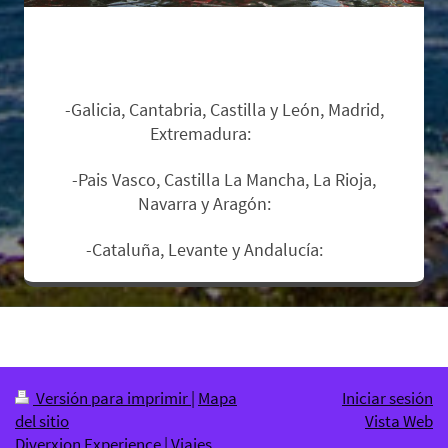
Zonas de salida y suplementos:
-Galicia, Cantabria, Castilla y León, Madrid,
Extremadura:
Base.
-Pais Vasco, Castilla La Mancha, La Rioja,
Navarra y Aragón:
12€.
-Cataluña, Levante y Andalucía:
17€
.
Versión para imprimir
|
Mapa
Iniciar sesión
del sitio
Vista Web
Diverxion Experience | Viajes