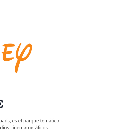
€
parís, es el parque temático
udios cinematográficos