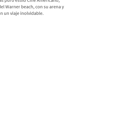
ás puro estilo Cine Americano,
 del Warner beach, con su arena y
n un viaje inolvidable.