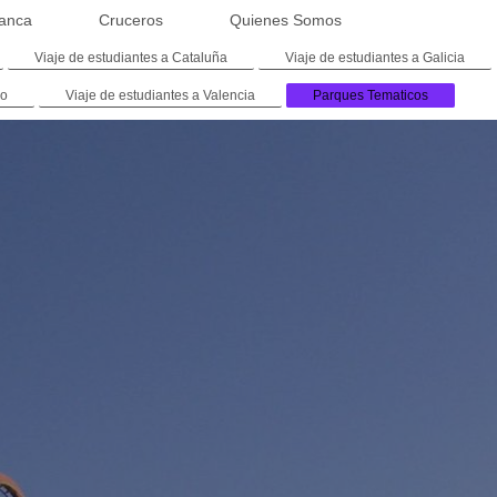
anca
Cruceros
Quienes Somos
Viaje de estudiantes a Cataluña
Viaje de estudiantes a Galicia
co
Viaje de estudiantes a Valencia
Parques Tematicos