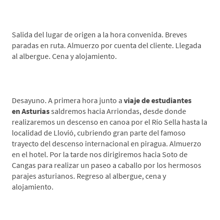
*Día 1 Lugar de origen-Cangas de Onís
Salida del lugar de origen a la hora convenida. Breves
paradas en ruta. Almuerzo por cuenta del cliente. Llegada
al albergue. Cena y alojamiento.
*Día 2. Descenso en Canoa-Paseo a Caballo
Desayuno. A primera hora junto a
viaje de estudiantes
en
Asturias
saldremos hacia Arriondas, desde donde
realizaremos un descenso en canoa por el Río Sella hasta la
localidad de Llovió, cubriendo gran parte del famoso
trayecto del descenso internacional en piragua. Almuerzo
en el hotel. Por la tarde nos dirigiremos hacia Soto de
Cangas para realizar un paseo a caballo por los hermosos
parajes asturianos. Regreso al albergue, cena y
alojamiento.
*Día 3 Museo Jurásico de Asturias-Paintball