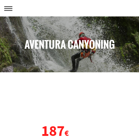
AVENTURA CANYONING
VIAJE DE FIN DE CURSO
ASTURIAS
187
DESDE
€
POR PERSONA