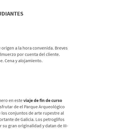
UDIANTES
Rias Baixas.
e origen a la hora convenida. Breves
lmuerzo por cuenta del cliente.
e. Cena y alojamiento.
Arqueológico de Tourón-
Aventura en Circuito Paris
mero en este
viaje de fin de curso
isfrutar de el Parque Arqueológico
los conjuntos de arte rupestre al
ortante de Galicia. Los petroglifos
 su gran originalidad y datan de III-