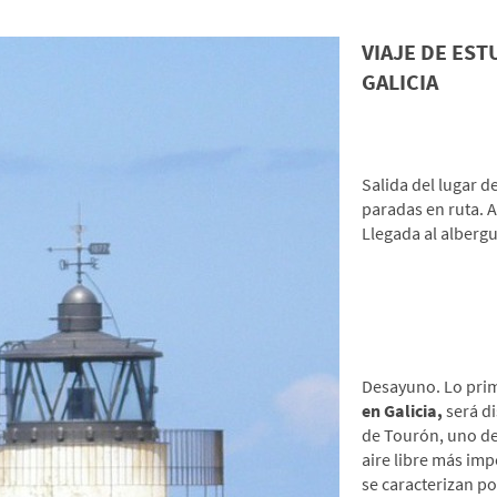
VIAJE DE EST
GALICIA
*Día 1: Origen-
Salida del lugar d
paradas en ruta. A
Llegada al albergu
*Día 2: Parque 
Actividades de 
Dakar
Desayuno. Lo pri
en
Galicia,
será d
de Tourón, uno de 
aire libre más imp
se caracterizan por