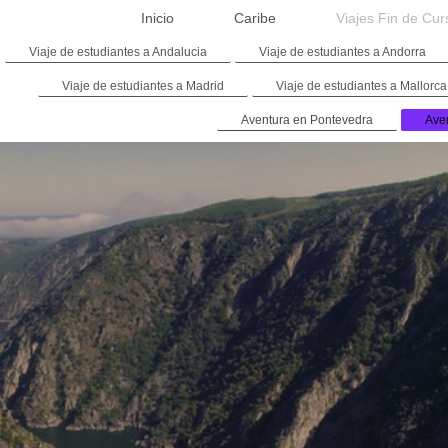
Inicio
Caribe
Viajes Fin de Cur
Viaje de estudiantes a Andalucia
Viaje de estudiantes a Andorra
Viaje de estudiantes a Madrid
Viaje de estudiantes a Mallorca
Aventura en Pontevedra
Aven