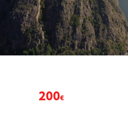
IAJE DE FIN DE CURSO GALIC
200
DESDE
€
POR PERSONA
(6 Días y 5 Noches)