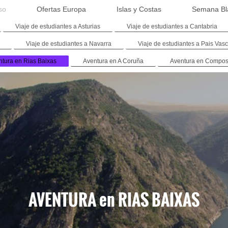
so
Ofertas Europa
Islas y Costas
Semana Bl
Viaje de estudiantes a Asturias
Viaje de estudiantes a Cantabria
Viaje de estudiantes a Navarra
Viaje de estudiantes a Pais Vas
tura en Rias Baixas
Aventura en A Coruña
Aventura en Compos
AVENTURA en RIAS BAIXAS