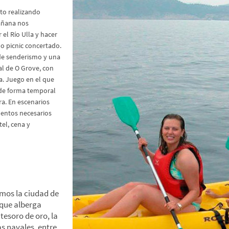
to realizando
mañana nos
el Río Ulla y hacer
o picnic concertado.
de senderismo y una
al de O Grove, con
a. Juego en el que
 de forma temporal
ra. En escenarios
mentos necesarios
tel, cena y
La Toja- O
mos la ciudad de
 que alberga
tesoro de oro, la
las navales, entre