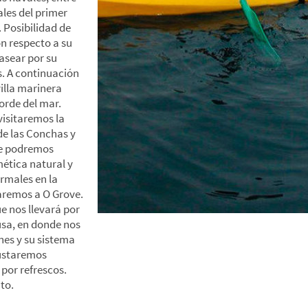
ales del primer
 Posibilidad de
on respecto a su
asear por su
s. A continuación
illa marinera
borde del mar.
visitaremos la
 de las Conchas y
de podremos
ética natural y
ermales en la
aremos a O Grove.
e nos llevará por
usa, en donde nos
ones y su sistema
gustaremos
por refrescos.
to.