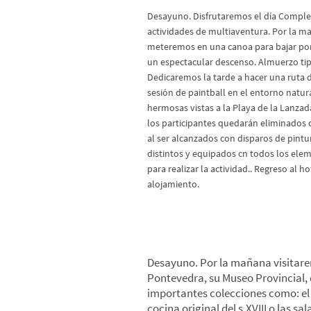
Desayuno. Disfrutaremos el día Comple
actividades de multiaventura. Por la 
meteremos en una canoa para bajar por 
un espectacular descenso. Almuerzo tip
Dedicaremos la tarde a hacer una ruta 
sesión de paintball en el entorno natur
hermosas vistas a la Playa de la Lanzad
los participantes quedarán eliminados
al ser alcanzados con disparos de pintu
distintos y equipados cn todos los ele
para realizar la actividad.. Regreso al ho
alojamiento.
*Día 5: Pontevedra-Combarro-
Grove
Desayuno. Por la mañana visitare
Pontevedra, su Museo Provincial,
importantes colecciones como: el 
cocina original del s.XVIII o las sa