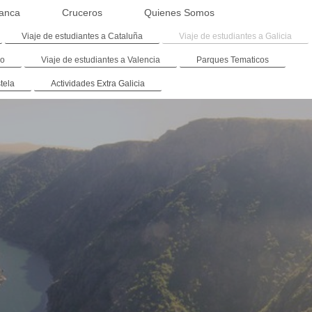
anca
Cruceros
Quienes Somos
Viaje de estudiantes a Cataluña
Viaje de estudiantes a Galicia
co
Viaje de estudiantes a Valencia
Parques Tematicos
tela
Actividades Extra Galicia