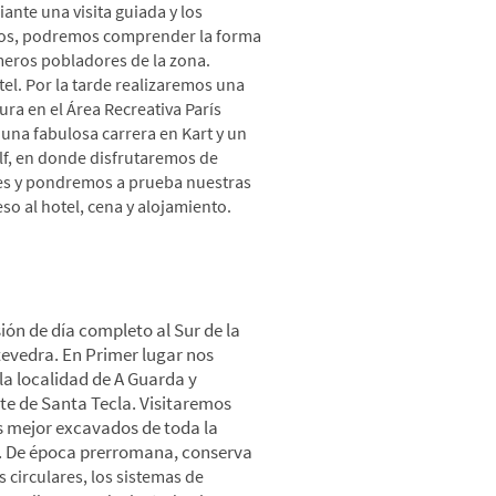
iante una visita guiada y los
ivos, podremos comprender la forma
imeros pobladores de la zona.
el. Por la tarde realizaremos una
ura en el Área Recreativa París
una fabulosa carrera en Kart y un
olf, en donde disfrutaremos de
s y pondremos a prueba nuestras
so al hotel, cena y alojamiento.
ecla -Baiona
ón de día completo al Sur de la
evedra. En Primer lugar nos
a localidad de A Guarda y
te de Santa Tecla. Visitaremos
s mejor excavados de toda la
a. De época prerromana, conserva
 circulares, los sistemas de