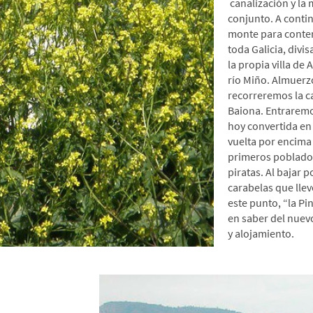
canalización y la
conjunto. A conti
monte para contem
toda Galicia, divi
la propia villa de
río Miño. Almuerzo
recorreremos la ca
Baiona. Entraremo
hoy convertida en
vuelta por encima
primeros poblador
piratas. Al bajar 
carabelas que llev
este punto, “la Pi
en saber del nuevo
y alojamiento.
nderismo-