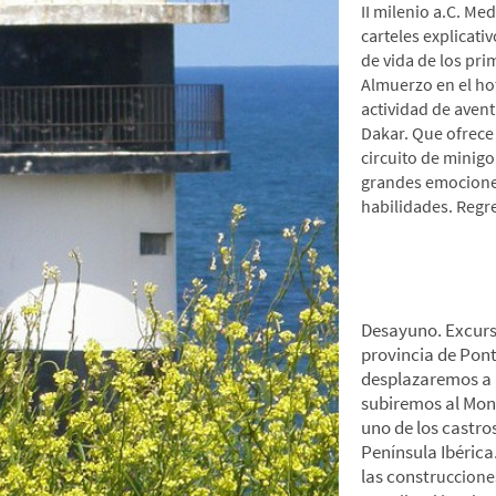
II milenio a.C. Med
carteles explicat
de vida de los pr
Almuerzo en el hot
actividad de avent
Dakar. Que ofrece 
circuito de minig
grandes emocione
habilidades. Regre
*Día 3: Santa T
Desayuno. Excursi
provincia de Pont
desplazaremos a l
subiremos al Mon
uno de los castro
Península Ibéric
las constr
ucciones