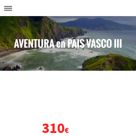
AVENTURA en PAIS VASCO III
VIAJE DE FIN DE CURSO
PAÍS VASCO
310
DESDE
€
POR PERSONA