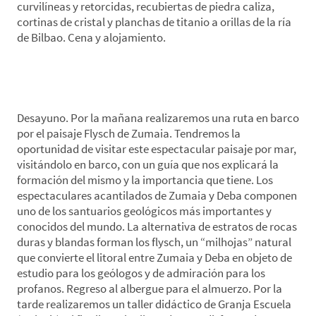
curvilíneas y retorcidas, recubiertas de piedra caliza,
cortinas de cristal y planchas de titanio a orillas de la ría
de Bilbao. Cena y alojamiento.
*Día 4. Paseo en Barco por los Flysch-Zumaia-
Taller Didáctico-Animación
Desayuno. Por la mañana realizaremos una ruta en barco
por el paisaje Flysch de Zumaia. Tendremos la
oportunidad de visitar este espectacular paisaje por mar,
visitándolo en barco, con un guía que nos explicará la
formación del mismo y la importancia que tiene. Los
espectaculares acantilados de Zumaia y Deba componen
uno de los santuarios geológicos más importantes y
conocidos del mundo. La alternativa de estratos de rocas
duras y blandas forman los flysch, un “milhojas” natural
que convierte el litoral entre Zumaia y Deba en objeto de
estudio para los geólogos y de admiración para los
profanos. Regreso al albergue para el almuerzo. Por la
tarde realizaremos un taller didáctico de Granja Escuela