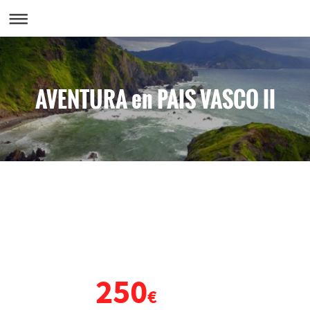
AVENTURA en PAIS VASCO II
VIAJE DE FIN DE CURSO
PAÍS VASCO
250
DESDE
€
POR PERSONA