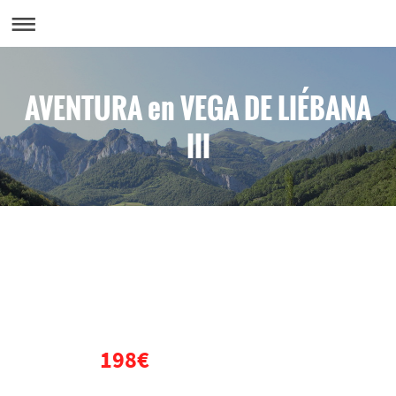
AVENTURA en VEGA DE LIÉBANA
III
VIAJE DE FIN DE CURSO
CANTABRIA
DESDE
198€
POR PERSONA
(5 Días
y 4 Noches)