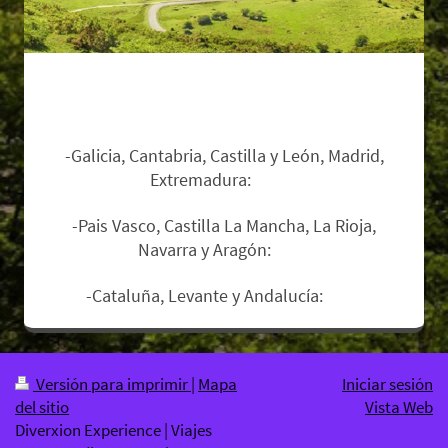
Zonas de salida y suplementos:
-Galicia, Cantabria, Castilla y León, Madrid,
Extremadura:
Base.
-Pais Vasco, Castilla La Mancha, La Rioja,
Navarra y Aragón:
12€.
-Cataluña, Levante y Andalucía:
17€
.
Versión para imprimir
|
Mapa
Iniciar sesión
del sitio
Vista Web
Diverxion Experience | Viajes