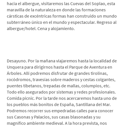
hacia el albergue, visitaremos las Cuevas del Soplao, esta
maravilla de la naturaleza en donde las formaciones
cársticas de excéntricas formas han construido un mundo
subterráneo único en el mundo y espectacular. Regreso al
albergue/hotel. Cena y alojamiento.
*Día 3. Parque de Aventura en Árboles-Santillana
del Mar-Neocueva de Altamira
Desayuno. Por la mañana viajaremos hasta la localidad de
Unquera para dirigirnos hasta el Parque de Aventura en
Árboles. Allí podremos disfrutar de grandes tirolinas,
rocódromos, travesías sobre maderos y cestas colgantes,
puentes tibetanos, trepadas de mallas, columpios, etc.
Todo ello asegurados por sistemas y redes profesionales.
Comida picnic. Por la tarde nos acercaremos hasta uno de
los pueblos más bonitos de España, Santillana del Mar.
Podremos recorrer sus empedradas calles para conocer
sus Casonas y Palacios, sus casas blasonadas y su
magnífico ambiente medieval. A la hora prevista, nos