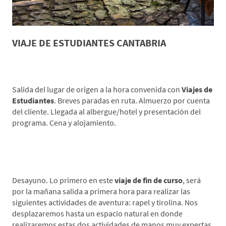
VIAJE DE ESTUDIANTES CANTABRIA
*Día 1 Lugar de origen-Vega de Liébana
Salida del lugar de origen a la hora convenida con
Viajes de
Estudiantes
. Breves paradas en ruta. Almuerzo por cuenta
del cliente. Llegada al albergue/hotel y presentación del
programa. Cena y alojamiento.
*Día 2 Actividades de Aventura-Descenso en canoa
Rio Deva
Desayuno. Lo primero en este
viaje de fin de curso
, será
por la mañana salida a primera hora para realizar las
siguientes actividades de aventura: rapel y tirolina. Nos
desplazaremos hasta un espacio natural en donde
realizaremos estas dos actividades de manos muy expertas.